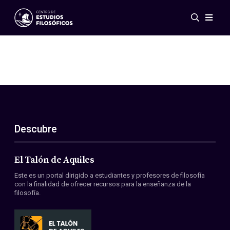
Eventos
Novedades
Investigación
Redes
Publicaciones
Galería
Descubre
ES
EN
Acerca de nosotros
Miembros
El Talón de Aquiles
Reglamento
Este es un portal dirigido a estudiantes y profesores de filosofía
Convenios
con la finalidad de ofrecer recursos para la enseñanza de la
filosofía.