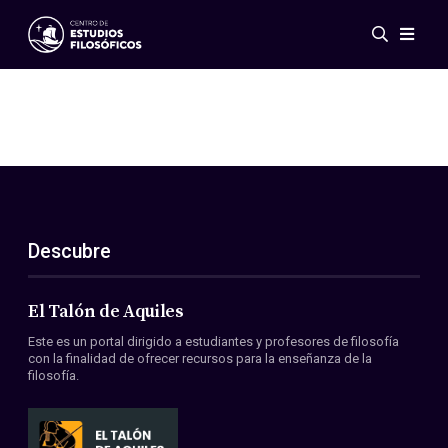
Eventos
Novedades
Investigación
Redes
Publicaciones
Galería
Descubre
ES
EN
Acerca de nosotros
Miembros
El Talón de Aquiles
Reglamento
Este es un portal dirigido a estudiantes y profesores de filosofía
Convenios
con la finalidad de ofrecer recursos para la enseñanza de la
filosofía.