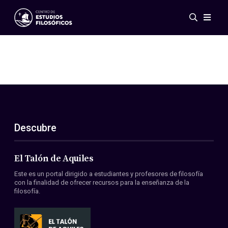
Eventos
Novedades
Investigación
Redes
Publicaciones
Galería
Descubre
ES
EN
Acerca de nosotros
Miembros
El Talón de Aquiles
Reglamento
Este es un portal dirigido a estudiantes y profesores de filosofía
Convenios
con la finalidad de ofrecer recursos para la enseñanza de la
filosofía.