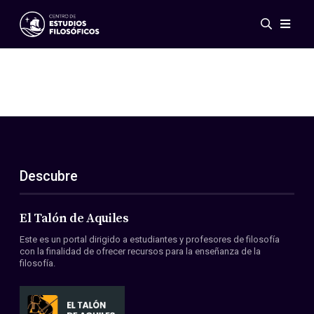
Eventos
Novedades
Investigación
Redes
Publicaciones
Galería
Descubre
ES
EN
Acerca de nosotros
Miembros
El Talón de Aquiles
Reglamento
Este es un portal dirigido a estudiantes y profesores de filosofía
Convenios
con la finalidad de ofrecer recursos para la enseñanza de la
filosofía.