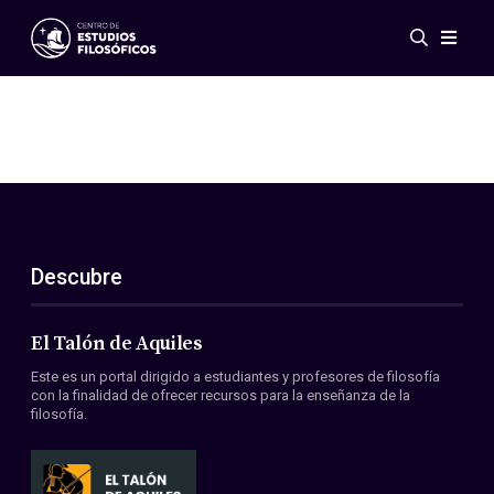
Eventos
Novedades
Investigación
Redes
Publicaciones
Galería
Descubre
ES
EN
Acerca de nosotros
Miembros
El Talón de Aquiles
Reglamento
Este es un portal dirigido a estudiantes y profesores de filosofía
Convenios
con la finalidad de ofrecer recursos para la enseñanza de la
filosofía.