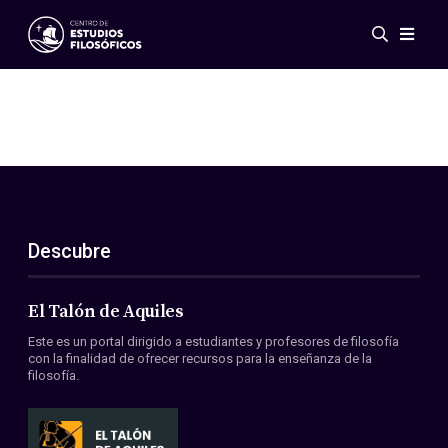
Eventos
Novedades
Investigación
Redes
Publicaciones
Galería
Descubre
ES
EN
Acerca de nosotros
Miembros
El Talón de Aquiles
Reglamento
Este es un portal dirigido a estudiantes y profesores de filosofía
Convenios
con la finalidad de ofrecer recursos para la enseñanza de la
filosofía.