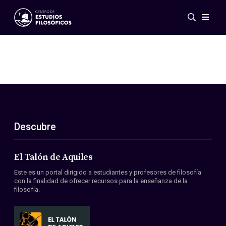
Eventos
Novedades
Investigación
Redes
Publicaciones
Galería
Descubre
ES
EN
Acerca de nosotros
Miembros
El Talón de Aquiles
Reglamento
Este es un portal dirigido a estudiantes y profesores de filosofía
Convenios
con la finalidad de ofrecer recursos para la enseñanza de la
filosofía.