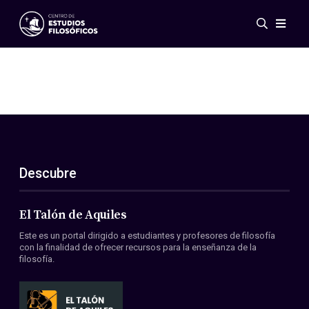
Eventos
Novedades
Investigación
Redes
Publicaciones
Galería
Descubre
ES
EN
Acerca de nosotros
Miembros
El Talón de Aquiles
Reglamento
Este es un portal dirigido a estudiantes y profesores de filosofía
Convenios
con la finalidad de ofrecer recursos para la enseñanza de la
filosofía.