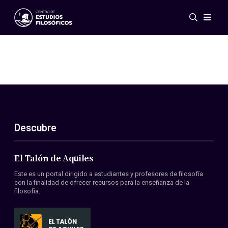
Eventos
Novedades
Investigación
Redes
Publicaciones
Galería
Descubre
ES
EN
Acerca de nosotros
Miembros
El Talón de Aquiles
Reglamento
Este es un portal dirigido a estudiantes y profesores de filosofía
Convenios
con la finalidad de ofrecer recursos para la enseñanza de la
filosofía.