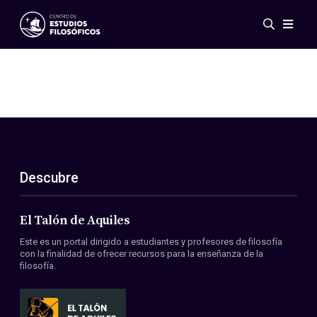
Eventos
Novedades
Investigación
Redes
Publicaciones
Galería
Descubre
ES
EN
Acerca de nosotros
Miembros
El Talón de Aquiles
Reglamento
Este es un portal dirigido a estudiantes y profesores de filosofía
Convenios
con la finalidad de ofrecer recursos para la enseñanza de la
filosofía.