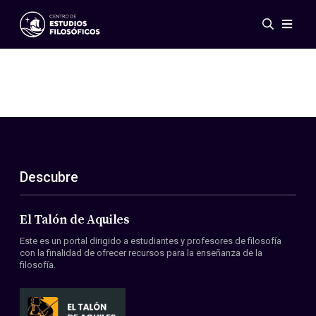
Eventos
Novedades
Investigación
Redes
Publicaciones
Galería
Descubre
ES
EN
Acerca de nosotros
Miembros
El Talón de Aquiles
Reglamento
Este es un portal dirigido a estudiantes y profesores de filosofía
Convenios
con la finalidad de ofrecer recursos para la enseñanza de la
filosofía.