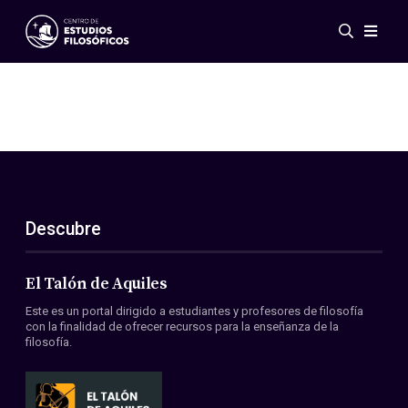
Eventos
Novedades
Investigación
Redes
Publicaciones
Galería
Descubre
ES
EN
Acerca de nosotros
Miembros
El Talón de Aquiles
Reglamento
Este es un portal dirigido a estudiantes y profesores de filosofía
Convenios
con la finalidad de ofrecer recursos para la enseñanza de la
filosofía.