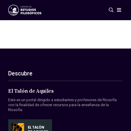
Eventos
Novedades
Investigación
Redes
Publicaciones
Galería
Descubre
ES
EN
Acerca de nosotros
Miembros
El Talón de Aquiles
Reglamento
Este es un portal dirigido a estudiantes y profesores de filosofía
Convenios
con la finalidad de ofrecer recursos para la enseñanza de la
filosofía.