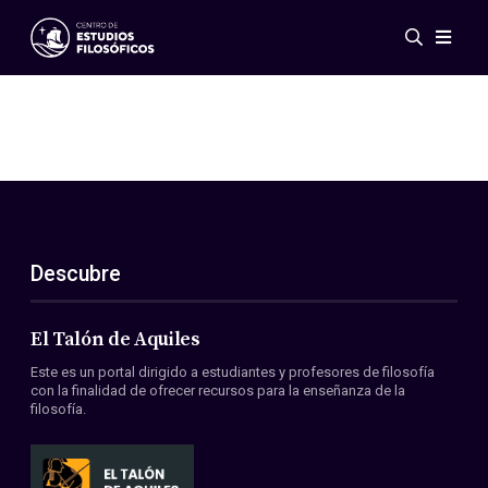
Eventos
Novedades
Investigación
Redes
Publicaciones
Galería
Descubre
ES
EN
Acerca de nosotros
Miembros
El Talón de Aquiles
Reglamento
Este es un portal dirigido a estudiantes y profesores de filosofía
Convenios
con la finalidad de ofrecer recursos para la enseñanza de la
filosofía.