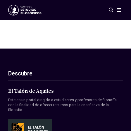
Eventos
Novedades
Investigación
Redes
Publicaciones
Galería
Descubre
ES
EN
Acerca de nosotros
Miembros
El Talón de Aquiles
Reglamento
Este es un portal dirigido a estudiantes y profesores de filosofía
Convenios
con la finalidad de ofrecer recursos para la enseñanza de la
filosofía.