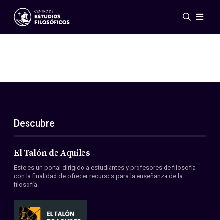
Eventos
Novedades
Investigación
Redes
Publicaciones
Galería
Descubre
ES
EN
Acerca de nosotros
Miembros
El Talón de Aquiles
Reglamento
Este es un portal dirigido a estudiantes y profesores de filosofía
Convenios
con la finalidad de ofrecer recursos para la enseñanza de la
filosofía.