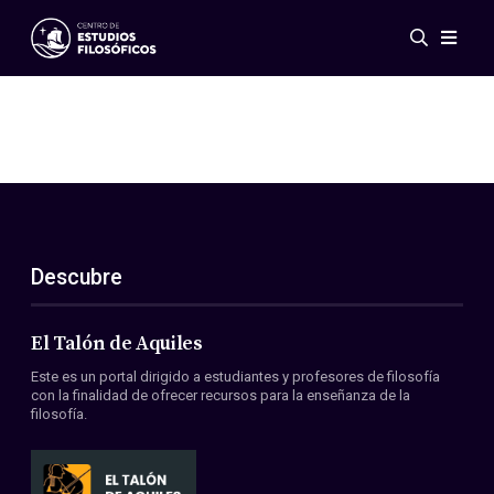
Eventos
Novedades
Investigación
Redes
Publicaciones
Galería
Descubre
ES
EN
Acerca de nosotros
Miembros
El Talón de Aquiles
Reglamento
Este es un portal dirigido a estudiantes y profesores de filosofía
Convenios
con la finalidad de ofrecer recursos para la enseñanza de la
filosofía.