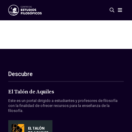
Eventos
Novedades
Investigación
Redes
Publicaciones
Galería
Descubre
ES
EN
Acerca de nosotros
Miembros
El Talón de Aquiles
Reglamento
Este es un portal dirigido a estudiantes y profesores de filosofía
Convenios
con la finalidad de ofrecer recursos para la enseñanza de la
filosofía.