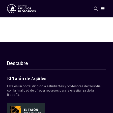
Eventos
Novedades
Investigación
Redes
Publicaciones
Galería
Descubre
ES
EN
Acerca de nosotros
Miembros
El Talón de Aquiles
Reglamento
Este es un portal dirigido a estudiantes y profesores de filosofía
Convenios
con la finalidad de ofrecer recursos para la enseñanza de la
filosofía.