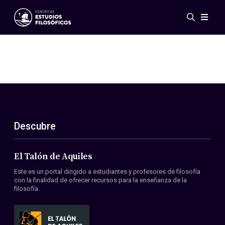
Eventos
Novedades
Investigación
Redes
Publicaciones
Galería
Descubre
ES
EN
Acerca de nosotros
Miembros
El Talón de Aquiles
Reglamento
Este es un portal dirigido a estudiantes y profesores de filosofía
Convenios
con la finalidad de ofrecer recursos para la enseñanza de la
filosofía.