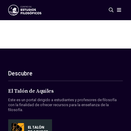
Eventos
Novedades
Investigación
Redes
Publicaciones
Galería
Descubre
ES
EN
Acerca de nosotros
Miembros
El Talón de Aquiles
Reglamento
Este es un portal dirigido a estudiantes y profesores de filosofía
Convenios
con la finalidad de ofrecer recursos para la enseñanza de la
filosofía.