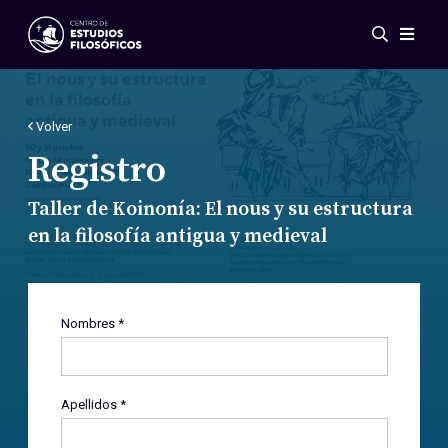
Eventos
Novedades
Investigación
Volver
Redes
Registro
Publicaciones
Taller de Koinonía: El nous y su estructura
Galería
en la filosofía antigua y medieval
ES
EN
Acerca de nosotros
Miembros
Reglamento
Nombres *
Convenios
Apellidos *