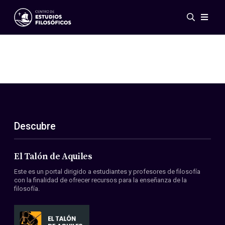
Eventos
Novedades
Investigación
Redes
Publicaciones
Galería
Descubre
ES
EN
Acerca de nosotros
Miembros
El Talón de Aquiles
Reglamento
Este es un portal dirigido a estudiantes y profesores de filosofía
Convenios
con la finalidad de ofrecer recursos para la enseñanza de la
filosofía.