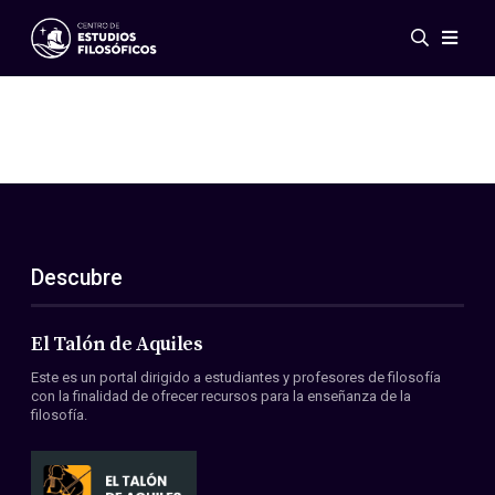
Eventos
Novedades
Investigación
Redes
Publicaciones
Galería
Descubre
ES
EN
Acerca de nosotros
Miembros
El Talón de Aquiles
Reglamento
Este es un portal dirigido a estudiantes y profesores de filosofía
Convenios
con la finalidad de ofrecer recursos para la enseñanza de la
filosofía.